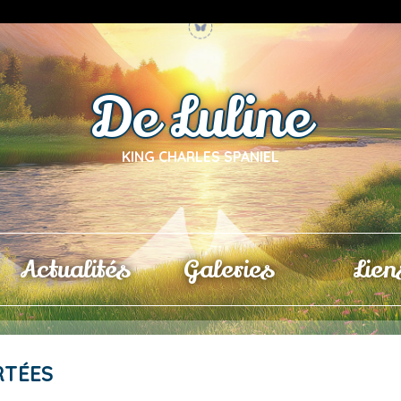
De Luline
KING CHARLES SPANIEL
Actualités
Galeries
Lien
RTÉES